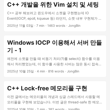
C++ 개발을 위한 Vim 설치 및 세팅
C++ 공부 해보려고 윈도우에서 소켓을 구현했는데 IO
Event(IOCP, epoll, kqueue 등) 라던지, 소켓 내부 구현체가 리
눅스와 달라서 직접 리눅스를 설치하고 개발을 해보려고 합니
2025년 11월 03일
· 7 min · 1463 words · JongBin
다! 후회중 😭 리눅스는 Arch linux 를 설치했고 데스크탑 환경
은 KDE Plasma 를 선택했습니다. vim 기본 설정 처음 vim 을
설치하고 실행하면 정말 아무것도 없습니다. 까만 화면에 커서
Windows IOCP 이용해서 서버 만들
하나만 있습니다. 농담이 아닙니다? 기본적으로 파일 인코딩,
기 - 1
라인 넘버, 탭 사이즈 등 기본적인 설정을 먼저 해줄겁니다. vim
~/.vimrc 를 입력하고 기호에 맞게 설정을 추가하세요!...
예전에 소켓을 만들 때 비동기 처리(?)를 select() 함수를 이용
해서 처리했었는데, 이 함수를 사용한 서버는 많은 동시 접속자
및 고성능에는 적합하지 않다고 해서 다른 방법을 찾아보기로
2025년 10월 25일
· 4 min · 816 words · JongBin
했습니다. Blocking 이 있으면 모두 동기식입니다. 왜 적합하지
않을까❓ FD_SET 비효율적인 사용 select() 호출 때마다 파일 디
스크립터 배열을 다시 세팅해서 전달 polling 방식 select() 함수
C++ Lock-free 메모리풀 구현
내부에서는 파일 디스크립터를 순회하며 감지함 접속한 클라이
언트가 많아질수록 성능이 떨어짐 파일 디스크립터 최대 개수
이전 글에서는 메모리풀의 개념과 싱글 스레드에서 사용할 메
허용하는 최대 개수가 1024개 따라서 고성능 서버에서는 사용
모리풀을 구현해 보았습니다. 이번 글은 thread-safe 한 메모리
되지 않는다....
풀을 구현해 볼겁니다! 😄 ✅ mutex 와 lock-free 로 만들 수 있
2025년 10월 20일
· 2 min · 382 words · JongBin