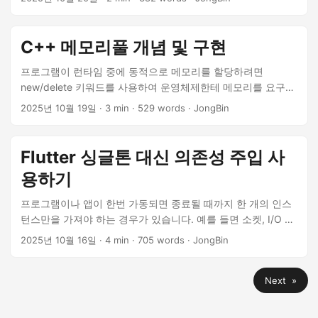
는데 이번 글은 lock-free 를 이용해서 만들겠습니다. 🚀 Lock-
free 메모리풀 ✨ 공유 자원 _header 및 CAS 문제 해결을 위해
Tag 추가 1 2 3 4 5 6 7 8 9 10 11 12 13 14 15 16 17 18 19 20
C++ 메모리풀 개념 및 구현
21 22 23 24 25 26 27 28 29 30 31 32 33 34 35 36 37 38
39 40 41 42 43 44 45 46 47 48 49 50 51 52 53 54 55 56
프로그램이 런타임 중에 동적으로 메모리를 할당하려면
57 58 59 60 61 62 63 64 65 66 67 68 69 70 71 72 73 74
new/delete 키워드를 사용하여 운영체제한테 메모리를 요구합
75 76 77 #ifndef __LF_MEMORY_POOL_H__ #define
니다. 이 때 시스템 콜을 시작으로(커널 모드 진입) 전역 힙에서
2025년 10월 19일
· 3 min · 529 words · JongBin
__LF_MEMORY_POOL_H__ #include<algorithm>
요청한 크기의 블록을 찾고 Free list 를 관리하며 필요한 경우
#include<cstring> #include<atomic> template<typename
메모리 페이지 테이블 업데이트 등의 작업을 수행하고 여러 스
T, size_t capacity = 1024> class LFMemoryPool { struct
레드가 동시에 힙에 접근하는 것을 막기 위해 동기화 작업도 진
Flutter 싱글톤 대신 의존성 주입 사
LinkedList { LinkedList *next; }; using TaggedLinkedList =
행됩니다. 현대의 응용 프로그래밍은 이런 내부적인 상황까지
용하기
std::pair<LinkedList *, uint64_t>; static constexpr size_t
고려하여 설계하지 않겠지만, 최적화 관점에서 볼 때 동적으로
alignment = std::max(alignof(T), alignof(LinkedList)); static
생성하는 것(메모리, 스레드 등등)을 최소화하면 좋다는 것입니
프로그램이나 앱이 한번 가동되면 종료될 때까지 한 개의 인스
constexpr size_t blockSize = std::max(sizeof(T),
다! 😄...
턴스만을 가져야 하는 경우가 있습니다. 예를 들면 소켓, I/O 처
sizeof(LinkedList)); public: LFMemoryPool() : _chunk{0,} ,
리, 옵션 설정 등이 있을 겁니다. 지금까지 싱글톤 패턴을 이용
2025년 10월 16일
· 4 min · 705 words · JongBin
_header({nullptr, 0}) { TaggedLinkedList header =
해 어디서든 instance를 가져와 사용했었는데, 아주 큰 단점이
_header....
하나 있습니다. 사용하는 순간 종속되어 단위 테스트와 다른 프
Next »
로젝트에 재활용할 수 없다는 것이죠. 😨 그래서 최대한 싱글톤
사용을 지양하고자 다른 방법을 찾게 되었습니다. 바로 의존성
주입(DI)죠. 🔍 의존성 주입 (DI, Dependency Injection) 💡