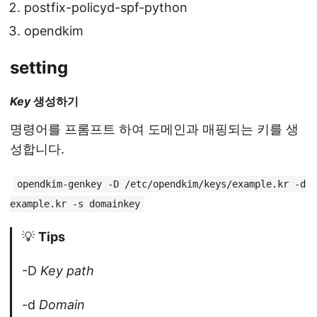
postfix-policyd-spf-python
opendkim
setting
Key
생성하기
명령어를 프롬프트 하여 도메인과 매핑되는 키를 생
성합니다.
opendkim-genkey -D /etc/opendkim/keys/example.kr -d
example.kr -s domainkey
💡
Tips
-D
Key path
-d
Domain