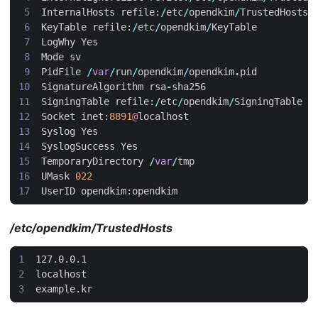
InternalHosts
refile
:
/
etc
/
opendkim
/
TrustedHosts
KeyTable
refile
:
/
etc
/
opendkim
/
KeyTable
LogWhy
Yes
Mode
sv
PidFile
/
var
/
run
/
opendkim
/
opendkim
.
pid
SignatureAlgorithm
rsa
-
sha256
SigningTable
refile
:
/
etc
/
opendkim
/
SigningTable
Socket
inet
:
8891
@
localhost
Syslog
Yes
SyslogSuccess
Yes
TemporaryDirectory
/
var
/
tmp
UMask
022
UserID
opendkim
:
opendkim
/etc/opendkim/TrustedHosts