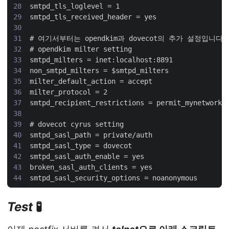
Test
🧪