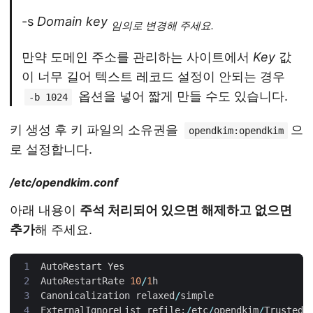
-s
Domain key
임의로 변경해 주세요.
만약 도메인 주소를 관리하는 사이트에서
Key
값
이 너무 길어 텍스트 레코드 설정이 안되는 경우
옵션을 넣어 짧게 만들 수도 있습니다.
-b 1024
키 생성 후 키 파일의 소유권을
으
opendkim:opendkim
로 설정합니다.
/etc/opendkim.conf
아래 내용이
주석 처리되어 있으면 해제하고 없으면
추가
해 주세요.
AutoRestart
Yes
AutoRestartRate
10
/
1
h
Canonicalization
relaxed
/
simple
ExternalIgnoreList
refile
:
/
etc
/
opendkim
/
TrustedH